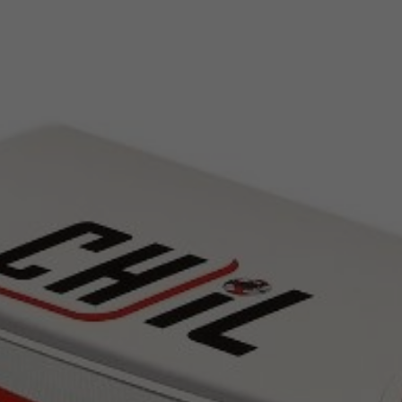
ve
davranışlarınızı
paylaşmanız,
size özel içerik
ve tekliflerle
karşılaşma
olasılığını
artırır.